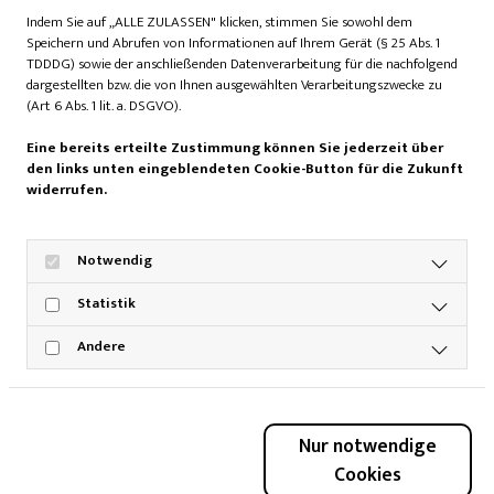
gerührt, dankte seinem Team und bezeichnete Marina
Indem Sie auf „ALLE ZULASSEN" klicken, stimmen Sie sowohl dem
Naujoks als die eigentliche „Treiberin“ der Sterne des
Speichern und Abrufen von Informationen auf Ihrem Gerät (§ 25 Abs. 1
Sports. Er versprach, dem Sport auch künftig verbunden zu
TDDDG) sowie der anschließenden Datenverarbeitung für die nachfolgend
bleiben. „Ich freue mich auf die letzten elf Monate und
dargestellten bzw. die von Ihnen ausgewählten Verarbeitungszwecke zu
(Art 6 Abs. 1 lit. a. DSGVO).
genieße jede Veranstaltung, als wäre es die letzte.“
Eine bereits erteilte Zustimmung können Sie jederzeit über
den links unten eingeblendeten Cookie-Button für die Zukunft
widerrufen.
Notwendig
Statistik
Andere
Nur notwendige
Cookies
Emotionaler Abschied: Nach 20 Jahren wurde Jürgen