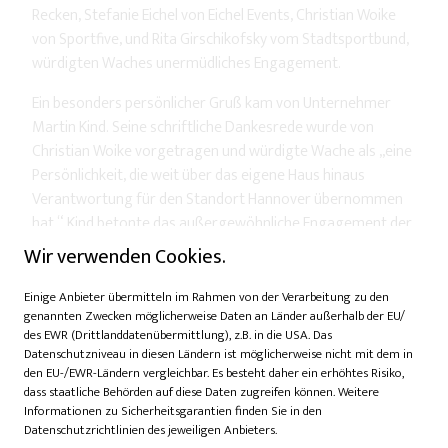
Recken, Stefanie Eichel von Eichel Events, Christian Woike
von Sportfive, und Rita Girschikofsky vom Stadtsportbund,
würdigten Waches unermüdliches Engagement.
Ein besonders persönlicher Gruß kam von Unternehmer
Martin Kind. Seine schriftliche Dankesrede wurde von
Christian Woike vorgetragen und würdigte Wache als „eine
Persönlichkeit, die weit über das eigene Haus hinaus
Verantwortung für den Standort Hannover übernommen
hat.“ Kind betonte das außergewöhnliche Engagement der
Hannoverschen Volksbank im Sport und sprach Wache
Wir verwenden Cookies.
seinen Dank für die vielen Jahre vertrauensvoller
Zusammenarbeit aus. Der Moment unterstrich noch
Einige Anbieter übermitteln im Rahmen von der Verarbeitung zu den
genannten Zwecken möglicherweise Daten an Länder außerhalb der EU/
einmal, wie stark Waches Wirken über die Grenzen des
des EWR (Drittlanddatenübermittlung), z.B. in die USA. Das
Bankwesens hinausstrahlte.
Datenschutzniveau in diesen Ländern ist möglicherweise nicht mit dem in
den EU-/EWR-Ländern vergleichbar. Es besteht daher ein erhöhtes Risiko,
„Du bist für mich ein Stern des Sports“, brachte André
dass staatliche Behörden auf diese Daten zugreifen können. Weitere
Kwiatkowski, Präsident des Landessportbundes
Informationen zu Sicherheitsgarantien finden Sie in den
Niedersachsen, es auf den Punkt. Wache zeigte sich
Datenschutzrichtlinien des jeweiligen Anbieters.