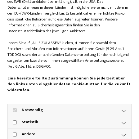
des EWR (Drittlanddatenübermittlung), z.B. in die USA. Das
Datenschutzniveau in diesen Ländern ist möglicherweise nicht mit dem in
den EU-/EWR-Ländern vergleichbar. Es besteht daher ein erhöhtes Risiko,
dass staatliche Behörden auf diese Daten zugreifen können. Weitere
Informationen zu Sicherheitsgarantien finden Sie in den
Grasgeflüster: Mit dem falschen
Datenschutzrichtlinien des jeweiligen Anbieters.
Fuß
Indem Sie auf „ALLE ZULASSEN" klicken, stimmen Sie sowohl dem
24. März 2026
Speichern und Abrufen von Informationen auf Ihrem Gerät (§ 25 Abs. 1
TDDDG) sowie der anschließenden Datenverarbeitung für die nachfolgend
Am ersten Loch lande ich im Bunker. Drei Versuche. Nichts.
dargestellten bzw. die von Ihnen ausgewählten Verarbeitungszwecke zu
Der Bunkerfluch bleibt.
(Art 6 Abs. 1 lit. a. DSGVO).
Eine bereits erteilte Zustimmung können Sie jederzeit über
den links unten eingeblendeten Cookie-Button für die Zukunft
widerrufen.
Notwendig
Statistik
Andere