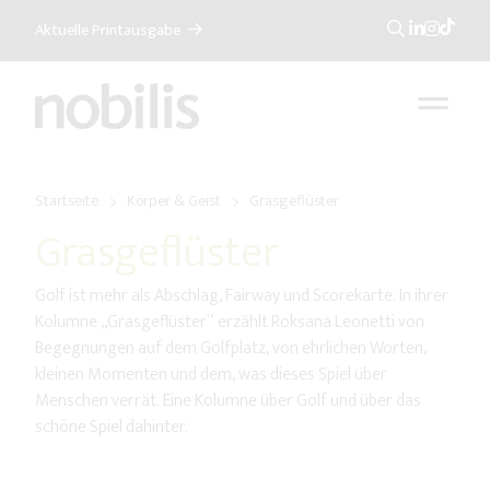
Aktuelle Printausgabe
Suche
Startseite
Körper & Geist
Grasgeflüster
Grasgeflüster
Golf ist mehr als Abschlag, Fairway und Scorekarte. In ihrer
Kolumne „Grasgeflüster“ erzählt Roksana Leonetti von
Begegnungen auf dem Golfplatz, von ehrlichen Worten,
kleinen Momenten und dem, was dieses Spiel über
Menschen verrät. Eine Kolumne über Golf und über das
schöne Spiel dahinter.