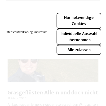
Grasgeflüster: Ehrlich gespielt
16. März 2026
Nur notwendige
Früher fand ich Ehrlichkeit irritierend. Heute liebe ich sie. Im
Cookies
Golf gibt es nichts zu beschönigen.
Datenschutzerklärung
|
Impressum
Individuelle Auswahl
übernehmen
Alle zulassen
Grasgeflüster: Allein und doch nicht
11. März 2026
An Loch sieben lerne ich wieder etwas: auf den Wind achten.