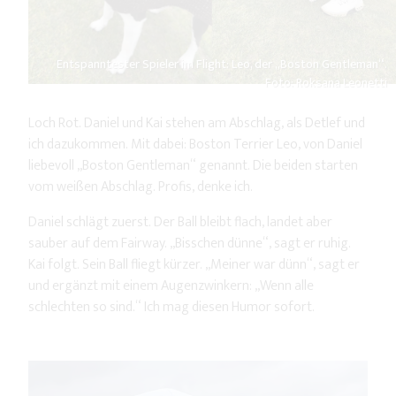
Entspanntester Spieler im Flight: Leo, der „Boston Gentleman“.
Foto: Roksana Leonetti
Loch Rot. Daniel und Kai stehen am Abschlag, als Detlef und
ich dazukommen. Mit dabei: Boston Terrier Leo, von Daniel
liebevoll „Boston Gentleman“ genannt. Die beiden starten
vom weißen Abschlag. Profis, denke ich.
Daniel schlägt zuerst. Der Ball bleibt flach, landet aber
sauber auf dem Fairway. „Bisschen dünne“, sagt er ruhig.
Kai folgt. Sein Ball fliegt kürzer. „Meiner war dünn“, sagt er
und ergänzt mit einem Augenzwinkern: „Wenn alle
schlechten so sind.“ Ich mag diesen Humor sofort.