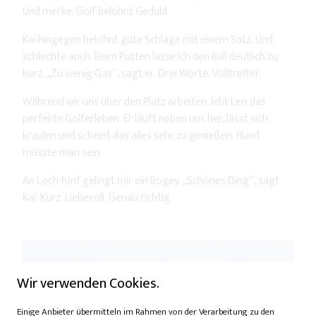
Und merke: Golf belohnt Geduld.
Kai hingegen belohnt gute Schläge mit einem Satz. Und
schlechte auch. Beim Putten lasse ich den Ball deutlich zu
kurz. „Zu wenig Gas“, sagt er. Drei Worte. Volltreffer.
Während wir uns über den Platz arbeiten, lebt Leo das
perfekte Golferleben. Er läuft neben uns her, lässt sich
kraulen und scheint das alles sehr zu genießen. Hund
müsste man sein.
An Loch fünf gelingt mir ein Bogey. „Schönes Ding“, sagt
Kai. Kurz. Liebevoll. Genau richtig.
Wir verwenden Cookies.
Einige Anbieter übermitteln im Rahmen von der Verarbeitung zu den