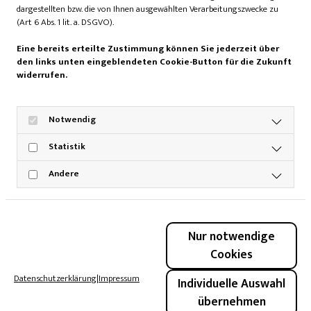
Turnier. Es ist das Bewusstsein, dass soziales Engagement
dargestellten bzw. die von Ihnen ausgewählten Verarbeitungszwecke zu
Menschen bewegt und dass jeder Beitrag zählt. Der Verein
(Art 6 Abs. 1 lit. a. DSGVO).
für krebskranke Kinder Hannover e.V. hat mit seiner Arbeit
Eine bereits erteilte Zustimmung können Sie jederzeit über
berührt, begeistert und gezeigt, wie viel Kraft kleine Gesten
den links unten eingeblendeten Cookie-Button für die Zukunft
entfalten können. Dieses Turnier war kein Abschluss,
widerrufen.
sondern ein Aufschlag für mehr: mehr Gemeinschaft, mehr
Unterstützung, mehr Hoffnung.
Notwendig
Statistik
Andere
Nur notwendige
Cookies
Roksana Leonetti
Datenschutzerklärung
|
Impressum
Individuelle Auswahl
Gesamtverantwortliche nobilis und
übernehmen