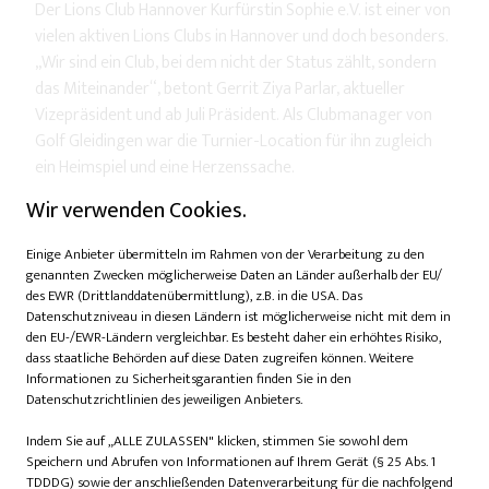
Der Lions Club Hannover Kurfürstin Sophie e.V. ist einer von
vielen aktiven Lions Clubs in Hannover und doch besonders.
„Wir sind ein Club, bei dem nicht der Status zählt, sondern
das Miteinander“, betont Gerrit Ziya Parlar, aktueller
Vizepräsident und ab Juli Präsident. Als Clubmanager von
Golf Gleidingen war die Turnier-Location für ihn zugleich
ein Heimspiel und eine Herzenssache.
Wir verwenden Cookies.
Was diesen Club auszeichnet, ist eine familiäre
Atmosphäre, echte Vielfalt und Offenheit. „Wir sind kein
Einige Anbieter übermitteln im Rahmen von der Verarbeitung zu den
Club, der Wert auf Etikette legt. Wir packen an und
genannten Zwecken möglicherweise Daten an Länder außerhalb der EU/
genießen auch mal Käse beim Tombola-Verpacken“, sagt
des EWR (Drittlanddatenübermittlung), z.B. in die USA. Das
ein Mitglied augenzwinkernd. Doch bei aller Leichtigkeit war
Datenschutzniveau in diesen Ländern ist möglicherweise nicht mit dem in
den EU-/EWR-Ländern vergleichbar. Es besteht daher ein erhöhtes Risiko,
auch Raum für persönliche Töne: Als Parlar in seiner Rede
dass staatliche Behörden auf diese Daten zugreifen können. Weitere
von einem Krebsfall in der eigenen Familie sprach, wurde es
Informationen zu Sicherheitsgarantien finden Sie in den
still. Die Nähe zum Thema, das ehrliche Mitgefühl, all das
Datenschutzrichtlinien des jeweiligen Anbieters.
verlieh dem Tag eine spürbare Tiefe.
Indem Sie auf „ALLE ZULASSEN" klicken, stimmen Sie sowohl dem
Was bleibt, ist mehr als die Erinnerung an ein gelungenes
Speichern und Abrufen von Informationen auf Ihrem Gerät (§ 25 Abs. 1
TDDDG) sowie der anschließenden Datenverarbeitung für die nachfolgend