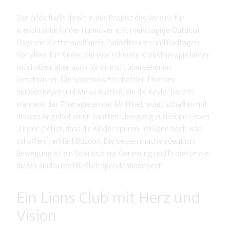
Der Erlös fließt direkt in das Projekt des Vereins für
krebskranke Kinder Hannover e.V.: mehrtägige Outdoor
Days mit Kletterausflügen, Paddeltouren und Radtagen.
Vor allem für Kinder, die eine schwere Krebstherapie hinter
sich haben, aber auch für ihre oft übersehenen
Geschwister. Die Sportwissenschaftler Thorben
Sundermeyer und Mirko Buzdon, die die Kinder bereits
während der Therapie an der MHH betreuen, schaffen mit
diesem Angebot einen sanften Übergang zurück ins Leben.
„Unser Ziel ist, dass die Kinder spüren: Ich kann noch was
schaffen“, erklärt Buzdon. Die beiden machen deutlich:
Bewegung ist ein Schlüssel zur Genesung und Projekte wie
dieses sind ausschließlich spendenfinanziert.
Ein Lions Club mit Herz und
Vision