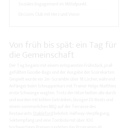
Soziales Engagement im Mittelpunkt
Ein Lions Club mit Herz und Vision
Von früh bis spät: ein Tag für
die Gemeinschaft
Der Tag begann mit einem entspannten Frühstück, prall
gefüllten Goodie-Bags und der Ausgabe der Scorekarten.
Gespielt wurde ein 2er-Scramble über 18 Löcher, während
Anfänger beim Schnupperkurs mit Trainer Helge Matthies
erste Schwünge wagten. Trotz der Hitze hielten alle durch
und wurden mit kühlen Getränken, lässigen DJ-Beats und
einem sommerlichen BBQ auf der Terrasse des
Restaurants
Stableford
belohnt. Halfway-Verpflegung,
Sektempfang und eine Tombola mit über 100
hochwertigen Preisen rundeten das Programm ab.