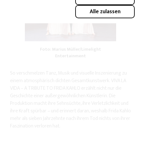
Alle zulassen
Foto: Marius Müller/Limelight
Entertainment
So verschmelzen Tanz, Musik und visuelle Inszenierung zu
einem atmosphärisch dichten Gesamtkunstwerk. VIVA LA
VIDA – A TRIBUTE TO FRIDA KAHLO erzählt nicht nur die
Geschichte einer außergewöhnlichen Künstlerin. Die
Produktion macht ihre Sehnsüchte, ihre Verletzlichkeit und
ihre Kraft spürbar – und erinnert daran, weshalb Frida Kahlo
mehr als sieben Jahrzehnte nach ihrem Tod nichts von ihrer
Faszination verloren hat.