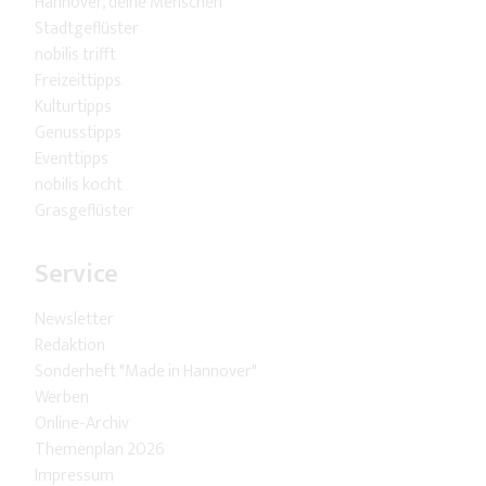
Hannover, deine Menschen
Stadtgeflüster
nobilis trifft
Freizeittipps
Kulturtipps
Genusstipps
Eventtipps
nobilis kocht
Grasgeflüster
Service
Newsletter
Redaktion
Sonderheft "Made in Hannover"
Werben
Online-Archiv
Themenplan 2026
Impressum