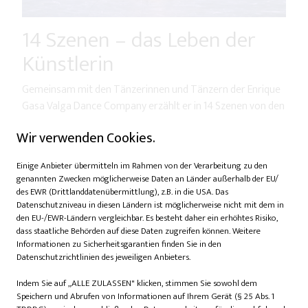
14 Szenen – das Leben der
Künstlerin
Gemeinsam mit den Tänzerinnen und Tänzern der Enrique
Gasa Valga Dance Company erzählt er in 14 Szenen von den
verschiedenen Facetten der Künstlerin. Besonders
Wir verwenden Cookies.
eindrucksvoll gelingt dies durch das Motiv der „Zwei
Fridas“. Mit Lara Brandi und Alice Amorotti verkörpern zwei
Einige Anbieter übermitteln im Rahmen von der Verarbeitung zu den
Tänzerinnen jene Gegensätze, die Frida Kahlo prägten: die
genannten Zwecken möglicherweise Daten an Länder außerhalb der EU/
selbstbewusste öffentliche Figur und die verletzliche Frau
des EWR (Drittlanddatenübermittlung), z.B. in die USA. Das
hinter der berühmten Fassade.
Datenschutzniveau in diesen Ländern ist möglicherweise nicht mit dem in
den EU-/EWR-Ländern vergleichbar. Es besteht daher ein erhöhtes Risiko,
dass staatliche Behörden auf diese Daten zugreifen können. Weitere
„Das Konzept der ‚Zwei Fridas‘ verdeutlicht die Dualität, die
Informationen zu Sicherheitsgarantien finden Sie in den
Kahlos Existenz ausmachte: das öffentliche Bild, das sie der
Datenschutzrichtlinien des jeweiligen Anbieters.
Welt zeigte, und die privaten Herausforderungen, die sie zu
meistern hatte“, erklärt Gasa Valga. So entsteht ein
Indem Sie auf „ALLE ZULASSEN" klicken, stimmen Sie sowohl dem
Speichern und Abrufen von Informationen auf Ihrem Gerät (§ 25 Abs. 1
vielschichtiges Storytelling, das Fridas innere Konflikte