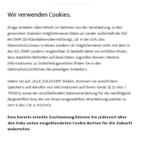
Foto: Nico Herzog
Wir verwenden Cookies.
Das Programm ist bunt gemischt: von Konzerten und
Einige Anbieter übermitteln im Rahmen von der Verarbeitung zu den
genannten Zwecken möglicherweise Daten an Länder außerhalb der EU/
Workshops, bis hin zu Lesungen, Tanz, Kino und sogar
des EWR (Drittlanddatenübermittlung), z.B. in die USA. Das
Zaubershows ist alles mit dabei. Doch was den
Datenschutzniveau in diesen Ländern ist möglicherweise nicht mit dem in
Kultursommer zu dem besonderen Ereignis macht, das es
den EU-/EWR-Ländern vergleichbar. Es besteht daher ein erhöhtes Risiko,
ist, sind die unterschiedlich vertretenen Kulturen. Jeder
dass staatliche Behörden auf diese Daten zugreifen können. Weitere
Informationen zu Sicherheitsgarantien finden Sie in den
Standort präsentiert einen individuellen Einblick in einen
Datenschutzrichtlinien des jeweiligen Anbieters.
anderen Kulturraum. Mit dem Auftakt am 1. Juli in Garbsen
eröffnet ein außergewöhnliches Klangprojekt das Festival:
Indem Sie auf „ALLE ZULASSEN" klicken, stimmen Sie sowohl dem
Ayda Kırcı, das Kammerorchester Hannover und Anatolian
Speichern und Abrufen von Informationen auf Ihrem Gerät (§ 25 Abs. 1
TDDDG) sowie der anschließenden Datenverarbeitung für die nachfolgend
Goes Jazz verschmelzen Orient und Okzident. Und das ist
dargestellten bzw. die von Ihnen ausgewählten Verarbeitungszwecke zu
nur der Anfang.
(Art 6 Abs. 1 lit. a. DSGVO).
Des Weiteren werden unterschiedlichste Musikrichtungen
Eine bereits erteilte Zustimmung können Sie jederzeit über
zu sehen sein, wie jiddische Musik im Broadway-Stil, Gypsy
den links unten eingeblendeten Cookie-Button für die Zukunft
widerrufen.
Jazz, eine Lateinamerikanische Sommerparty im
Caribbean-Flair, Country Blues & Oldtime Folk, auch für die