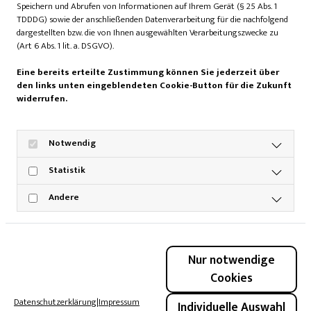
Speichern und Abrufen von Informationen auf Ihrem Gerät (§ 25 Abs. 1
TDDDG) sowie der anschließenden Datenverarbeitung für die nachfolgend
Foto: Oliver Vosshage/Neues Theater Hannover
dargestellten bzw. die von Ihnen ausgewählten Verarbeitungszwecke zu
(Art 6 Abs. 1 lit. a. DSGVO).
Ein Ensemble, das Funken
Eine bereits erteilte Zustimmung können Sie jederzeit über
sprüht
den links unten eingeblendeten Cookie-Button für die Zukunft
widerrufen.
Das Ensemble trägt die Inszenierung mit spürbarer
Spielfreude. Sandy Schlumm zeigt Steffi als liebenswerte
Notwendig
Mischung aus Klangschalen-Guru und betrogener Ehefrau,
die „Teflon“ Schritt für Schritt gegen Selbstbestimmung
Statistik
eintauscht. Jana Engel bringt das Publikum mit ihrer
Andere
Unbefangenheit zum Lachen. Etwa wenn sie Sprichwörter
herrlich verdreht und mit voller Überzeugung verkündet:
„Herrenjahre sind keine Lehrjahre, das sagt meine Oma
Renate auch immer.“ Maria Caecilia Liedhegener trifft als
Nur notwendige
Renate mit jeder Pointe das Timing, ohne die Figur zur
Cookies
Karikatur zu machen. Momme Mommsen als Dr. Jäger und
Kristof Stößel als Hotelchef Peter ergänzen das Frauen-
Datenschutzerklärung
|
Impressum
Individuelle Auswahl