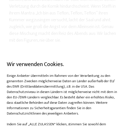
Verletzung durch die Komik hindurchscheint. Wenn Steffi in
ihrem Mantra „Ich bin aus Teflon, Teflon, Teflon“ ihren
Kummer wegzusingen versucht, lacht der Saal und ahnt
zugleich, wie groß die Angst vor dem Alleinsein ist. Genau
diese Mischung macht den Reiz des Abends aus: Wir lachen
mit den Figuren, nie über sie.
Wir verwenden Cookies.
Einige Anbieter übermitteln im Rahmen von der Verarbeitung zu den
genannten Zwecken möglicherweise Daten an Länder außerhalb der EU/
des EWR (Drittlanddatenübermittlung), z.B. in die USA. Das
Datenschutzniveau in diesen Ländern ist möglicherweise nicht mit dem in
den EU-/EWR-Ländern vergleichbar. Es besteht daher ein erhöhtes Risiko,
dass staatliche Behörden auf diese Daten zugreifen können. Weitere
Informationen zu Sicherheitsgarantien finden Sie in den
Datenschutzrichtlinien des jeweiligen Anbieters.
Indem Sie auf „ALLE ZULASSEN" klicken, stimmen Sie sowohl dem