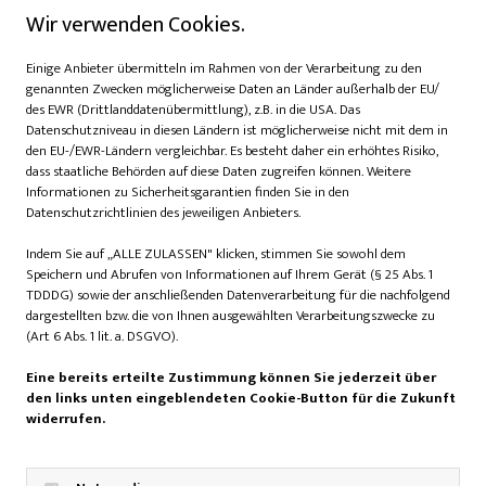
Wir verwenden Cookies.
Annette Pehnt („Die Umarmung des Materials“, Verlag Das
Wunderhorn) um 16 Uhr. Zum Abschluss wird um 18 Uhr der
Einige Anbieter übermitteln im Rahmen von der Verarbeitung zu den
Buchlust-Publikumspreis verliehen – ein Highlight für
genannten Zwecken möglicherweise Daten an Länder außerhalb der EU/
Publikum, Autoren und Autorinnen gleichermaßen.
des EWR (Drittlanddatenübermittlung), z.B. in die USA. Das
Datenschutzniveau in diesen Ländern ist möglicherweise nicht mit dem in
den EU-/EWR-Ländern vergleichbar. Es besteht daher ein erhöhtes Risiko,
Workshops und
dass staatliche Behörden auf diese Daten zugreifen können. Weitere
Mitmachprogramm
Informationen zu Sicherheitsgarantien finden Sie in den
Datenschutzrichtlinien des jeweiligen Anbieters.
Indem Sie auf „ALLE ZULASSEN" klicken, stimmen Sie sowohl dem
Speichern und Abrufen von Informationen auf Ihrem Gerät (§ 25 Abs. 1
Wer selbst kreativ werden möchte, kann am Samstag von
TDDDG) sowie der anschließenden Datenverarbeitung für die nachfolgend
12 bis 14 Uhr im Workshop „Calaveritas literarias“
dargestellten bzw. die von Ihnen ausgewählten Verarbeitungszwecke zu
(Art 6 Abs. 1 lit. a. DSGVO).
humorvolle Gedichte im Stil des mexikanischen Día de
Muertos verfassen – auf Deutsch und Spanisch. Für Kinder
Eine bereits erteilte Zustimmung können Sie jederzeit über
ab fünf Jahren gibt es an beiden Tagen von 14 bis 16 Uhr ein
den links unten eingeblendeten Cookie-Button für die Zukunft
fantasievolles Mitmachprogramm im Kunstverein, bei dem
widerrufen.
kleine Besucher eigene Geschichten und Bilderwelten
gestalten können.