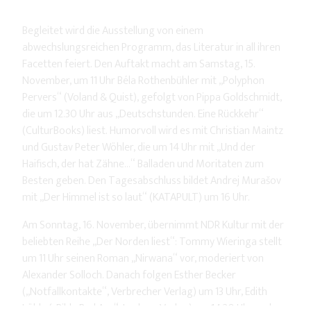
Begleitet wird die Ausstellung von einem
abwechslungsreichen Programm, das Literatur in all ihren
Facetten feiert. Den Auftakt macht am Samstag, 15.
November, um 11 Uhr Béla Rothenbühler mit „Polyphon
Pervers“ (Voland & Quist), gefolgt von Pippa Goldschmidt,
die um 12.30 Uhr aus „Deutschstunden. Eine Rückkehr“
(CulturBooks) liest. Humorvoll wird es mit Christian Maintz
und Gustav Peter Wöhler, die um 14 Uhr mit „Und der
Haifisch, der hat Zähne…“ Balladen und Moritaten zum
Besten geben. Den Tagesabschluss bildet Andrej Murašov
mit „Der Himmel ist so laut“ (KATAPULT) um 16 Uhr.
Am Sonntag, 16. November, übernimmt NDR Kultur mit der
beliebten Reihe „Der Norden liest“: Tommy Wieringa stellt
um 11 Uhr seinen Roman „Nirwana“ vor, moderiert von
Alexander Solloch. Danach folgen Esther Becker
(„Notfallkontakte“, Verbrecher Verlag) um 13 Uhr, Edith
Löhle („Bible Bad Ass“, Leykam Verlag) um 14.30 Uhr und