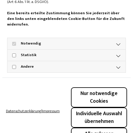
(Art 6 Abs. 1 lit. a. DSGVO).
www.semouideli.de
Eine bereits erteilte Zustimmung können Sie jederzeit über
den links unten eingeblendeten Cookie-Button für die Zukunft
widerrufen.
Notwendig
Statistik
Andere
Maja Henschel
Duale Studentin Redaktion & Social Media
Nur notwendige
Cookies
Datenschutzerklärung
|
Impressum
Individuelle Auswahl
übernehmen