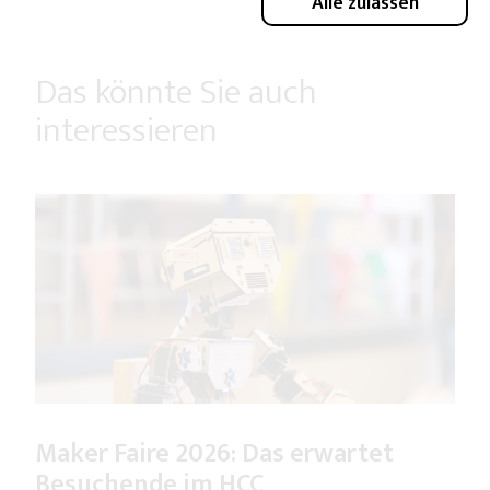
Alle zulassen
Das könnte Sie auch
interessieren
Maker Faire 2026: Das erwartet
Besuchende im HCC