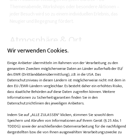
Themenabende, Workshops oder besondere Aktionen –
jeder Besuch wird so zu einem individuellen Erlebnis, das
Neugier und Begegnung fördert.
Atmosphäre & Ort
Wir verwenden Cookies.
In der Podbielskistraße 6 in der List erwartet die Gäste ein
heller, gemütlicher Raum mit urbanem Flair und viel Platz
Einige Anbieter übermitteln im Rahmen von der Verarbeitung zu den
zum Verweilen. Ob Frühstück, After-Work-Drink oder
genannten Zwecken möglicherweise Daten an Länder außerhalb der EU/
kleines Event – hier trifft man auf Genuss, kreative Impulse
des EWR (Drittlanddatenübermittlung), z.B. in die USA. Das
und nette Begegnungen.
Datenschutzniveau in diesen Ländern ist möglicherweise nicht mit dem in
den EU-/EWR-Ländern vergleichbar. Es besteht daher ein erhöhtes Risiko,
dass staatliche Behörden auf diese Daten zugreifen können. Weitere
Adresse und Kontakt
Informationen zu Sicherheitsgarantien finden Sie in den
Datenschutzrichtlinien des jeweiligen Anbieters.
Sem Oui Deli |
Indem Sie auf „ALLE ZULASSEN" klicken, stimmen Sie sowohl dem
Podbielskistraße 6 |
Speichern und Abrufen von Informationen auf Ihrem Gerät (§ 25 Abs. 1
30163 Hannover |
TDDDG) sowie der anschließenden Datenverarbeitung für die nachfolgend
Tel. 0511 72761485 |
dargestellten bzw. die von Ihnen ausgewählten Verarbeitungszwecke zu