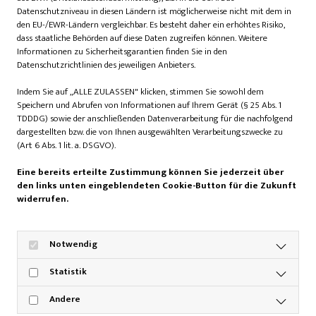
ist Jagdherr in Isernhagen und reitet im springenden Feld
Datenschutzniveau in diesen Ländern ist möglicherweise nicht mit dem in
mit, das lässt er sich nicht nehmen. Das Führen der Meute
den EU-/EWR-Ländern vergleichbar. Es besteht daher ein erhöhtes Risiko,
dass staatliche Behörden auf diese Daten zugreifen können. Weitere
hat seine Tochter Celestina Löbbecke übernommen. Sie
Informationen zu Sicherheitsgarantien finden Sie in den
trägt übrigens auch einen roten Jagdrock, ein
Datenschutzrichtlinien des jeweiligen Anbieters.
Kleidungsstück, das sich Jagdreiter durch Erfahrung
verdienen müssen. Bisher war dieses Outfit in Deutschland
Indem Sie auf „ALLE ZULASSEN" klicken, stimmen Sie sowohl dem
Speichern und Abrufen von Informationen auf Ihrem Gerät (§ 25 Abs. 1
für Damen unüblich, aber die Zeiten ändern sich und Lady-
TDDDG) sowie der anschließenden Datenverarbeitung für die nachfolgend
Master Celestina hat sich ihr Outfit redlich verdient.
dargestellten bzw. die von Ihnen ausgewählten Verarbeitungszwecke zu
(Art 6 Abs. 1 lit. a. DSGVO).
Halali und Grünkohl: Der
Eine bereits erteilte Zustimmung können Sie jederzeit über
stimmungsvolle Abschluss
den links unten eingeblendeten Cookie-Button für die Zukunft
widerrufen.
Notwendig
Seit Wochen sind die Mitglieder des Reit- und Fahrvereins
Isernhagen aktiv, um die rund 15 Kilometer lange Strecke
Statistik
vorzubereiten und naturnahe Hindernisse auf dem
Truppenübungsplatz zu bauen. Jagdhornbläser begleiten
Andere
das Geschehen, und wenn das Ziel erreicht und die Hunde