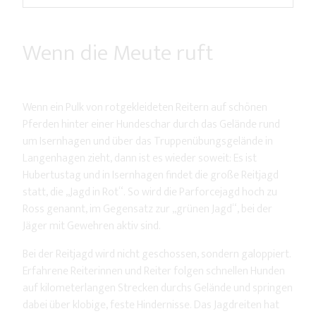
Wenn die Meute ruft
Wenn ein Pulk von rotgekleideten Reitern auf schönen
Pferden hinter einer Hundeschar durch das Gelände rund
um Isernhagen und über das Truppenübungsgelände in
Langenhagen zieht, dann ist es wieder soweit: Es ist
Hubertustag und in Isernhagen findet die große Reitjagd
statt, die „Jagd in Rot“. So wird die Parforcejagd hoch zu
Ross genannt, im Gegensatz zur „grünen Jagd“, bei der
Jäger mit Gewehren aktiv sind.
Bei der Reitjagd wird nicht geschossen, sondern galoppiert.
Erfahrene Reiterinnen und Reiter folgen schnellen Hunden
auf kilometerlangen Strecken durchs Gelände und springen
dabei über klobige, feste Hindernisse. Das Jagdreiten hat