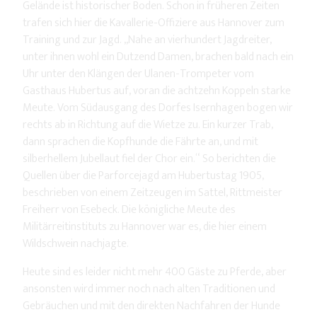
Gelände ist historischer Boden. Schon in früheren Zeiten
trafen sich hier die Kavallerie-Offiziere aus Hannover zum
Training und zur Jagd. „Nahe an vierhundert Jagdreiter,
unter ihnen wohl ein Dutzend Damen, brachen bald nach ein
Uhr unter den Klängen der Ulanen-Trompeter vom
Gasthaus Hubertus auf, voran die achtzehn Koppeln starke
Meute. Vom Südausgang des Dorfes Isernhagen bogen wir
rechts ab in Richtung auf die Wietze zu. Ein kurzer Trab,
dann sprachen die Kopfhunde die Fährte an, und mit
silberhellem Jubellaut fiel der Chor ein.“ So berichten die
Quellen über die Parforcejagd am Hubertustag 1905,
beschrieben von einem Zeitzeugen im Sattel, Rittmeister
Freiherr von Esebeck. Die königliche Meute des
Militärreitinstituts zu Hannover war es, die hier einem
Wildschwein nachjagte.
Heute sind es leider nicht mehr 400 Gäste zu Pferde, aber
ansonsten wird immer noch nach alten Traditionen und
Gebräuchen und mit den direkten Nachfahren der Hunde