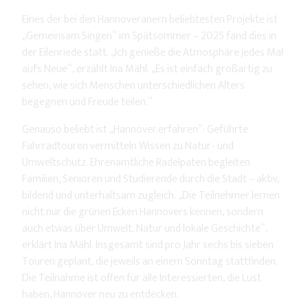
Eines der bei den Hannoveranern beliebtesten Projekte ist
„Gemeinsam Singen“ im Spätsommer – 2025 fand dies in
der Eilenriede statt. „Ich genieße die Atmosphäre jedes Mal
aufs Neue“, erzählt Ina Mähl. „Es ist einfach großartig zu
sehen, wie sich Menschen unterschiedlichen Alters
begegnen und Freude teilen.“
Genauso beliebt ist „Hannover.erfahren“: Geführte
Fahrradtouren vermitteln Wissen zu Natur- und
Umweltschutz. Ehrenamtliche Radelpaten begleiten
Familien, Senioren und Studierende durch die Stadt – aktiv,
bildend und unterhaltsam zugleich. „Die Teilnehmer lernen
nicht nur die grünen Ecken Hannovers kennen, sondern
auch etwas über Umwelt, Natur und lokale Geschichte“,
erklärt Ina Mähl. Insgesamt sind pro Jahr sechs bis sieben
Touren geplant, die jeweils an einem Sonntag stattfinden.
Die Teilnahme ist offen für alle Interessierten, die Lust
haben, Hannover neu zu entdecken.