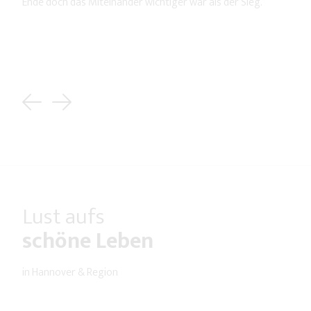
Ende doch das Miteinander wichtiger war als der Sieg.
Previous
Next
Lust aufs
schöne Leben
in Hannover & Region