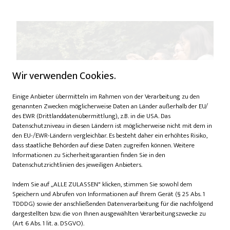
Wir verwenden Cookies.
Einige Anbieter übermitteln im Rahmen von der Verarbeitung zu den
genannten Zwecken möglicherweise Daten an Länder außerhalb der EU/
des EWR (Drittlanddatenübermittlung), z.B. in die USA. Das
Datenschutzniveau in diesen Ländern ist möglicherweise nicht mit dem in
den EU-/EWR-Ländern vergleichbar. Es besteht daher ein erhöhtes Risiko,
dass staatliche Behörden auf diese Daten zugreifen können. Weitere
Informationen zu Sicherheitsgarantien finden Sie in den
Datenschutzrichtlinien des jeweiligen Anbieters.
Das Projekt „Gemeinsam singen” ist besonders beliebt bei
den Hannoveranern. Foto: Bürgerstiftung Hannover
Indem Sie auf „ALLE ZULASSEN" klicken, stimmen Sie sowohl dem
Speichern und Abrufen von Informationen auf Ihrem Gerät (§ 25 Abs. 1
Ehrenamt – mit Herz und
TDDDG) sowie der anschließenden Datenverarbeitung für die nachfolgend
dargestellten bzw. die von Ihnen ausgewählten Verarbeitungszwecke zu
Hand
(Art 6 Abs. 1 lit. a. DSGVO).