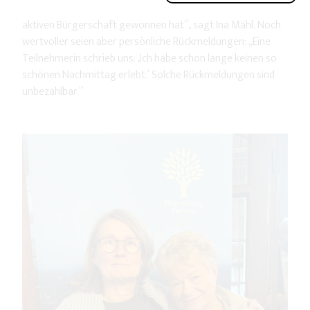
„Zwischenmenschlich”, das sogar eine Auszeichnung der
aktiven Bürgerschaft gewonnen hat“, sagt Ina Mähl. Noch
wertvoller seien aber persönliche Rückmeldungen: „Eine
Teilnehmerin schrieb uns: ‚Ich habe schon lange keinen so
schönen Nachmittag erlebt.‘ Solche Rückmeldungen sind
unbezahlbar.“