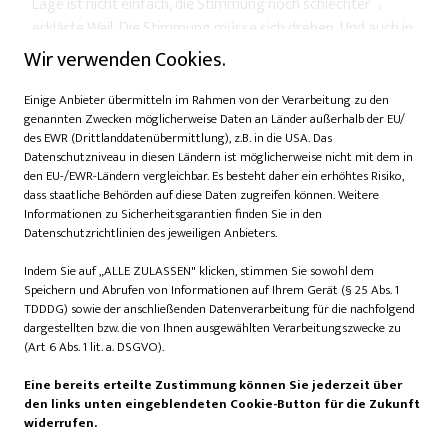
Lage ist nicht einfach, die Stimmung noch schlechter“,
erklärte Weil. Die Stimmung müsse sich drehen. Und auch in
Niedersachsen sei das Bedürfnis nach grundlegenden
Wir verwenden Cookies.
Veränderungen spürbar.
Einige Anbieter übermitteln im Rahmen von der Verarbeitung zu den
genannten Zwecken möglicherweise Daten an Länder außerhalb der EU/
des EWR (Drittlanddatenübermittlung), z.B. in die USA. Das
Datenschutzniveau in diesen Ländern ist möglicherweise nicht mit dem in
den EU-/EWR-Ländern vergleichbar. Es besteht daher ein erhöhtes Risiko,
dass staatliche Behörden auf diese Daten zugreifen können. Weitere
Informationen zu Sicherheitsgarantien finden Sie in den
Datenschutzrichtlinien des jeweiligen Anbieters.
Indem Sie auf „ALLE ZULASSEN" klicken, stimmen Sie sowohl dem
Speichern und Abrufen von Informationen auf Ihrem Gerät (§ 25 Abs. 1
TDDDG) sowie der anschließenden Datenverarbeitung für die nachfolgend
dargestellten bzw. die von Ihnen ausgewählten Verarbeitungszwecke zu
(Art 6 Abs. 1 lit. a. DSGVO).
Eine bereits erteilte Zustimmung können Sie jederzeit über
den links unten eingeblendeten Cookie-Button für die Zukunft
Marcus Prell/UVN
widerrufen.