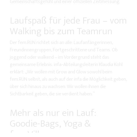
Gemeinschaftsgefühl und einer offiziellen Zeitmessung.
Laufspaß für jede Frau – vom
Walking bis zum Teamrun
Der fem.RUN richtet sich an alle: Laufanfängerinnen,
Freundinnengruppen, Fortgeschrittene und Teams. Ob
joggend oder walkend – im Vordergrund steht das
gemeinsame Erlebnis. infa-Abteilungsleiterin Klaudia Kohl
erklärt: „Wir wollen mit Grow and Glow sowohl beim
fem.RUN selbst, als auch auf der infa die Möglichkeit geben,
über sich hinaus zu wachsen. Wir wollen ihnen die
Sichtbarkeit geben, die sie verdient haben.“
Mehr als nur ein Lauf:
Goodie-Bags, Yoga &
fem.Village