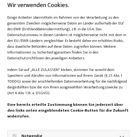
Wir verwenden Cookies.
Neben dem sportlichen Erlebnis gibt es ein vielseitiges
Rahmenprogramm: Eine gemeinsame Yoga-Session, ein
Einige Anbieter übermitteln im Rahmen von der Verarbeitung zu den
Aufwärmprogramm und eine hochwertiger Goodie-Bag
genannten Zwecken möglicherweise Daten an Länder außerhalb der EU/
des EWR (Drittlanddatenübermittlung), z.B. in die USA. Das
für alle Teilnehmerinnen. Darin enthalten ist unter anderem
Datenschutzniveau in diesen Ländern ist möglicherweise nicht mit dem in
eine Eintrittskarte für die infa, die vom 11. bis 19. Oktober
den EU-/EWR-Ländern vergleichbar. Es besteht daher ein erhöhtes Risiko,
2025 auf dem Messegelände Hannover stattfindet. Nach
dass staatliche Behörden auf diese Daten zugreifen können. Weitere
dem Zieleinlauf lädt das fem.Village zum entspannten
Informationen zu Sicherheitsgarantien finden Sie in den
Datenschutzrichtlinien des jeweiligen Anbieters.
Ausklang ein – mit Shopping, Mitmachaktionen und
Wohlfühlmomenten.
Indem Sie auf „ALLE ZULASSEN" klicken, stimmen Sie sowohl dem
Speichern und Abrufen von Informationen auf Ihrem Gerät (§ 25 Abs. 1
TDDDG) sowie der anschließenden Datenverarbeitung für die nachfolgend
Gemeinsam stark: fem.RUN
dargestellten bzw. die von Ihnen ausgewählten Verarbeitungszwecke zu
unterstützt Gründerinnen
(Art 6 Abs. 1 lit. a. DSGVO).
Eine bereits erteilte Zustimmung können Sie jederzeit über
Die Teilnahme am fem.RUN kostet 25 Euro. Fünf Euro
den links unten eingeblendeten Cookie-Button für die Zukunft
davon fließen direkt an Gründerinnen-Start-ups, die Female
widerrufen.
Founders. So verbindet das Event sportliche Energie mit
einem sozialen Anliegen: Frauen stärken, sichtbar machen
Notwendig